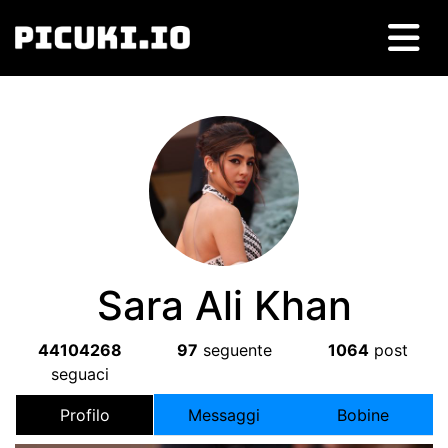
Sara Ali Khan
44104268
97
seguente
1064
post
seguaci
Profilo
Messaggi
Bobine