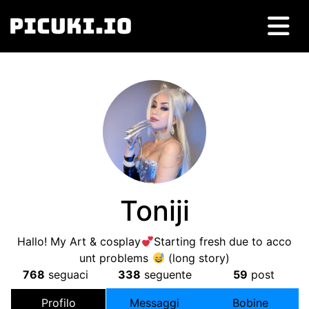
Toniji
Hallo
!
My Art
&
cosplay
Starting fresh due to acco
unt problems
(
long story
)
768
seguaci
338
seguente
59
post
Profilo
Messaggi
Bobine