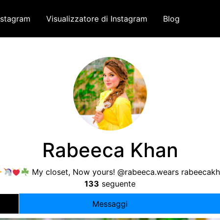
nstagram
Visualizzatore di Instagram
Blog
Rabeeca Khan
My closet
,
Now yours
!
@rabeeca.wears
rabeecak
133
seguente
Messaggi