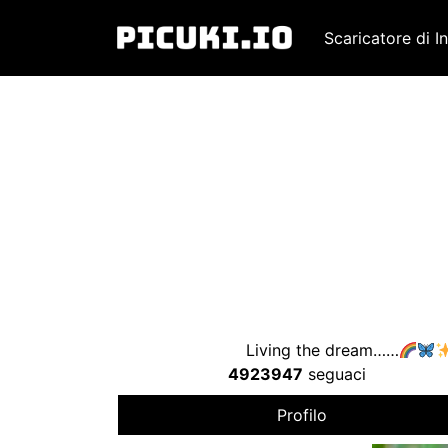
Scaricatore di I
Living the dream……
4923947
seguaci
Profilo