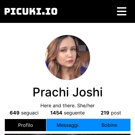
Prachi Joshi
Here and there
.
She/her
649
seguaci
1454
seguente
219
post
Profilo
Messaggi
Bobine