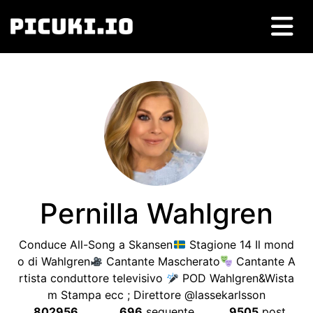
Pernilla Wahlgren
Conduce All-Song a Skansen
Stagione 14 Il mond
o di Wahlgren
Cantante Mascherato
Cantante A
rtista conduttore televisivo
POD Wahlgren&Wista
m Stampa ecc ; Direttore @lassekarlsson
802956
696
seguente
9505
post