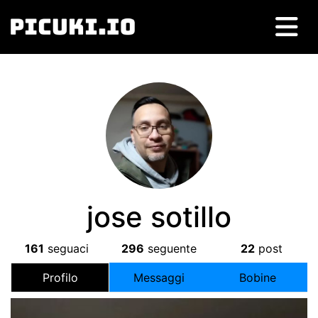
jose sotillo
161
seguaci
296
seguente
22
post
Profilo
Messaggi
Bobine