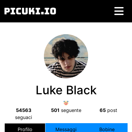
Luke Black
54563
501
seguente
65
post
seguaci
Profilo
Messaggi
Bobine