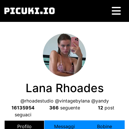
Lana Rhoades
@rhoadestudio @vintagebylana @yandy
16135954
366
seguente
12
post
seguaci
Profilo
Messaggi
Bobine