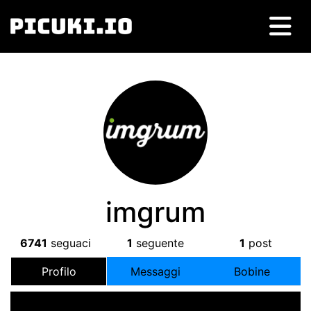
imgrum
6741
seguaci
1
seguente
1
post
Profilo
Messaggi
Bobine