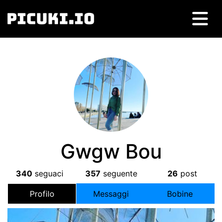
Gwgw Bou
340
seguaci
357
seguente
26
post
Profilo
Messaggi
Bobine