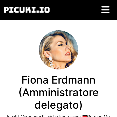
Fiona Erdmann
(Amministratore
delegato)
Inhaltl
.
Verantwortl.
:
siehe Impressum
German Mo