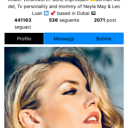
del
,
Tv personality and mommy of Neyla May
&
Leo
Luan
based in Dubai
441163
536
seguente
2071
post
seguaci
Profilo
Messaggi
Bobine