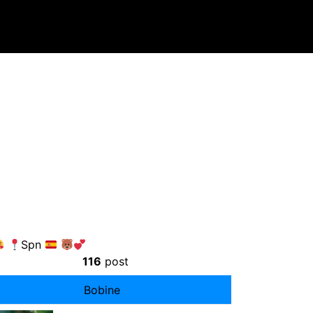
Spn
116
post
Bobine