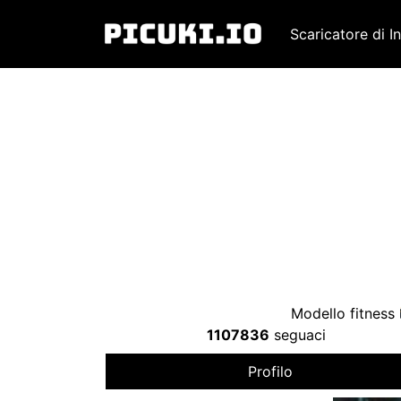
Scaricatore di I
Modello fitness
1107836
seguaci
Profilo