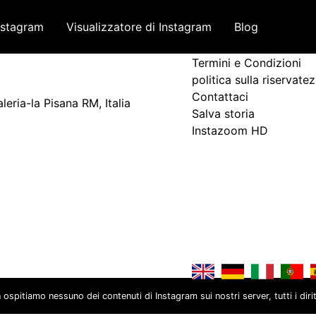
nstagram
Visualizzatore di Instagram
Blog
Termini e politica
Termini e Condizioni
politica sulla riservate
Contattaci
leria-la Pisana RM, Italia
Salva storia
Instazoom HD
spitiamo nessuno dei contenuti di Instagram sui nostri server, tutti i diritt