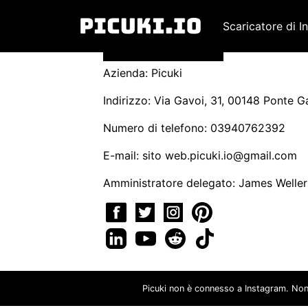
Scaricatore di I
Azienda: Picuki
Indirizzo: Via Gavoi, 31, 00148 Ponte Ga
Numero di telefono: 03940762392
E-mail: sito
web.picuki.io@gmail.com
Amministratore delegato: James Weller
Picuki non è connesso a Instagram. Non o