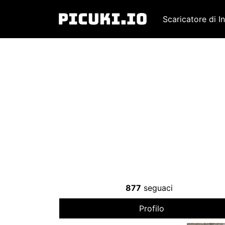
Scaricatore di I
877
seguaci
Profilo