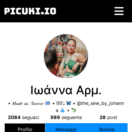
Ιωάννα Αρμ
.
• 𝑀𝒶𝒹𝑒 𝒾𝓃
:
𝒢𝓇𝑒𝑒𝒸𝑒
• 𝟢𝟢’𝓈
• @the_sew_by_johann
a
•
2084
seguaci
989
seguente
28
post
Profilo
Messaggi
Bobine