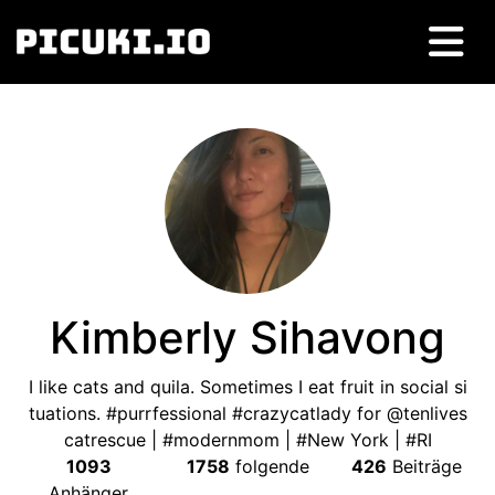
Kimberly Sihavong
I like cats and quila
.
Sometimes I eat fruit in social si
tuations
. #
purrfessional #crazycatlady for @tenlives
catrescue
| #
modernmom
| #New York | #
RI
1093
1758
folgende
426
Beiträge
Anhänger