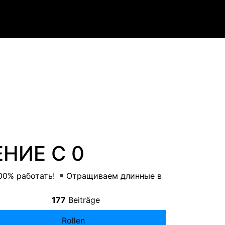
ЕНИЕ С
0
00%
работать
!
Отращиваем длинные в
177
Beiträge
Rollen