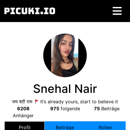
Snehal Nair
जय श्री राम
It’s already yours
,
start to believe it
6208
975
folgende
75
Beiträge
Anhänger
Profil
Beiträge
Rollen