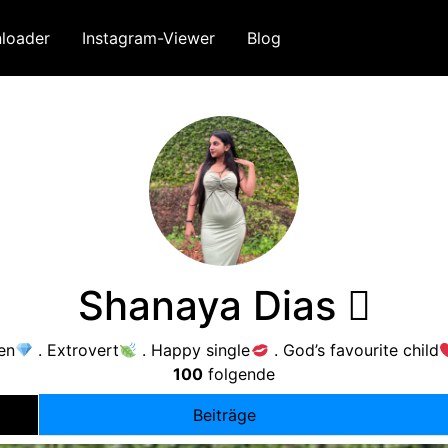
loader
Instagram-Viewer
Blog
Shanaya Dias 
en
.
Extrovert
.
Happy single
.
God’s favourite child
100
folgende
Beiträge