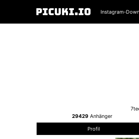
Instagram-Down
7
te
29429
Anhänger
Profil