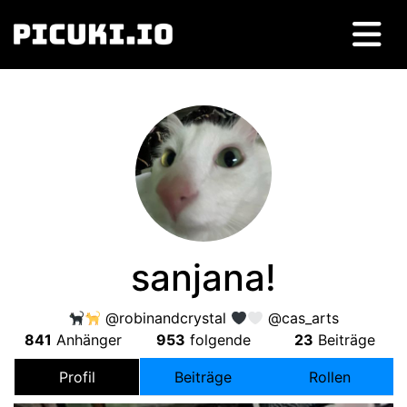
sanjana
!
@robinandcrystal
@cas_arts
841
Anhänger
953
folgende
23
Beiträge
Profil
Beiträge
Rollen