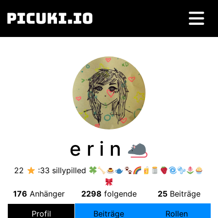
e r i n
22
:33
sillypilled
176
Anhänger
2298
folgende
25
Beiträge
Profil
Beiträge
Rollen