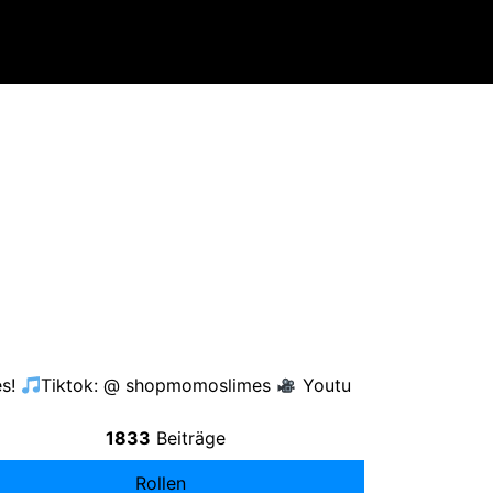
es
!
Tiktok
:
@ shopmomoslimes
Youtu
1833
Beiträge
Rollen