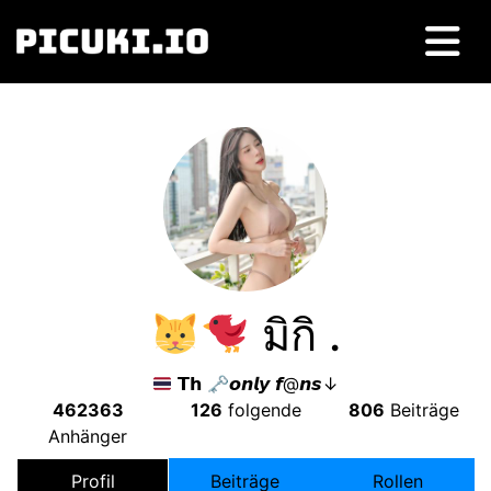
มิกิ
.
𝗧𝗵 🗝𝙤𝙣𝙡𝙮 𝙛@𝙣𝙨↓
462363
126
folgende
806
Beiträge
Anhänger
Profil
Beiträge
Rollen