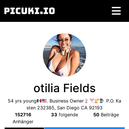
otilia Fields
54
yrs young
.
Business Owner
P.O
. Ka
sten 232385,
San Diego CA
92193
152716
33
folgende
50
Beiträge
Anhänger