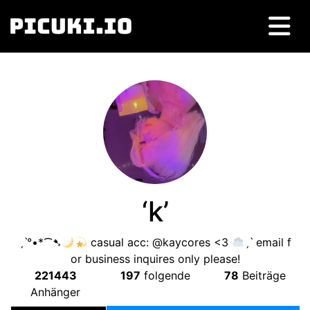
‘k’
ˏˋ°•*⁀➷
casual acc
:
@kaycores
<3
ˏˋ email f
or business inquires only please
!
221443
197
folgende
78
Beiträge
Anhänger