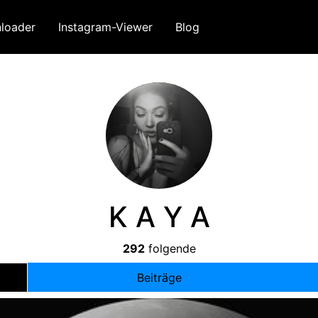
loader
Instagram-Viewer
Blog
K A Y A
292
folgende
Beiträge