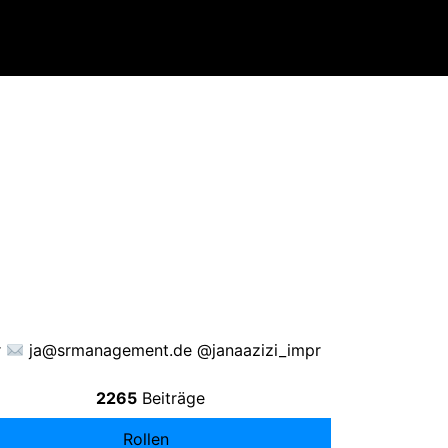
r
ja@srmanagement.de
@janaazizi_impr
2265
Beiträge
Rollen