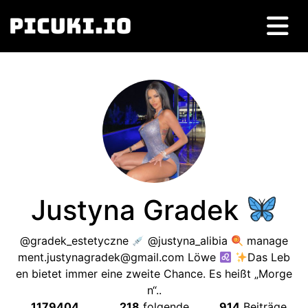
Justyna Gradek
@gradek_estetyczne
@justyna_alibia
manage
ment.justynagradek@gmail.com
Löwe
Das Leb
en bietet immer eine zweite Chance. Es heißt „Morge
n“..
1179404
218
folgende
914
Beiträge