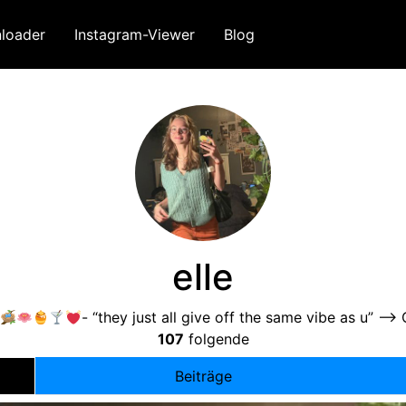
loader
Instagram-Viewer
Blog
elle
-
“they just all give off the same vibe as u” —
>
107
folgende
Beiträge