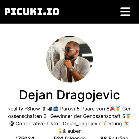
Dejan Dragojevic
Reality -Show
Parovi 5 Paare von 6
Gen
ossenschaften 3- Gewinner der Genossenschaft 5
@ Cooperative Tiktor: Dejan_dagojevic
‍eitung ⛷
‍ã auben
175034
524
folgende
88
Beiträge