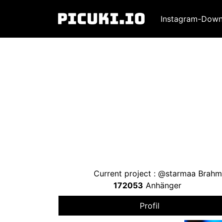
Instagram-Down
Current project
:
@starmaa Brahma
172053
Anhänger
Profil