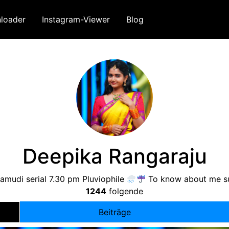
loader
Instagram-Viewer
Blog
Deepika Rangaraju
mudi serial
7.30
pm Pluviophile
To know about me su
1244
folgende
Beiträge