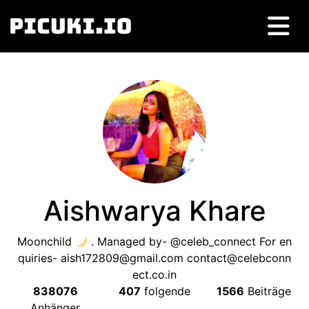
Aishwarya Khare
Moonchild
.
Managed by
-
@celeb_connect For en
quiries
-
aish172809@gmail.com
contact@celebconn
ect.co.in
838076
407
folgende
1566
Beiträge
Anhänger