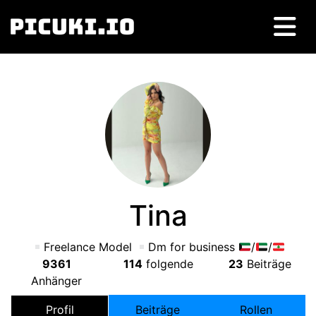
Tina
Freelance Model
Dm for business
/
/
9361
114
folgende
23
Beiträge
Anhänger
Profil
Beiträge
Rollen