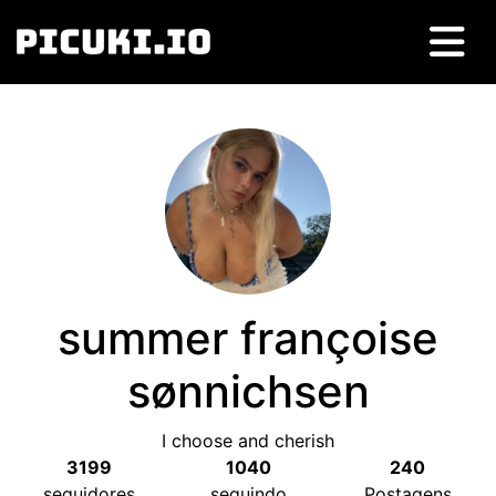
summer françoise
sønnichsen
I choose and cherish
3199
1040
240
seguidores
seguindo
Postagens