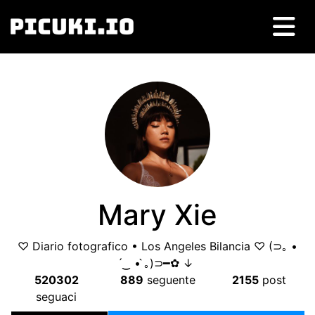
Mary Xie
♡ Diario fotografico • Los Angeles Bilancia ♡ (⊃｡ •
́‿ • ̀｡)⊃━✿ ↓
520302
889
seguente
2155
post
seguaci