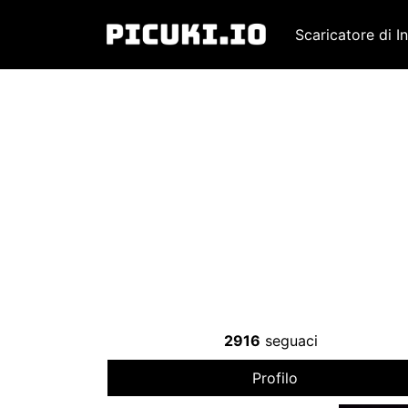
Scaricatore di I
2916
seguaci
Profilo