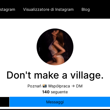
nstagram
Visualizzatore di Instagram
Blog
Don't make a village
.
Poznań
Współpraca -
> DM
140
seguente
Messaggi