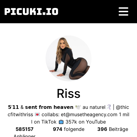
Riss
𝟱’𝟭𝟭
&
𝘀𝗲𝗻𝘁 𝗳𝗿𝗼𝗺 𝗵𝗲𝗮𝘃𝗲𝗻 🕊 au naturel
|
@thic
cfitwithriss
collabs
:
et@musetheagency.com
1
mil
l on TikTok
357k on YouTube
585157
974
folgende
396
Beiträge
Anhänger