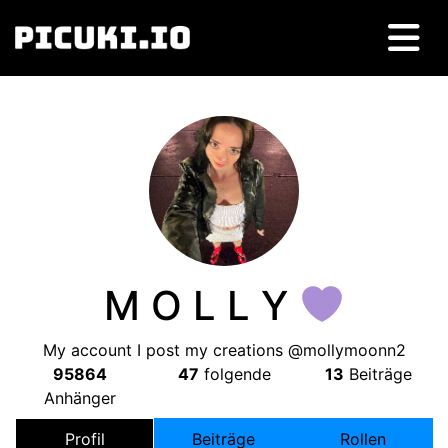
M O L L Y
My account I post my creations @mollymoonn2
95864
47
folgende
13
Beiträge
Anhänger
Profil
Beiträge
Rollen