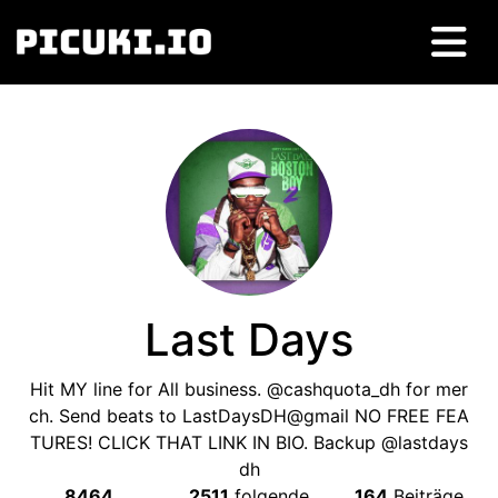
Last Days
Hit MY line for All business
.
@cashquota_dh for mer
ch
.
Send beats to LastDaysDH@gmail NO FREE FEA
TURES
!
CLICK THAT LINK IN BIO
.
Backup @lastdays
dh
8464
2511
folgende
164
Beiträge